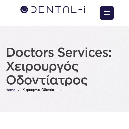
Doctors Services:
Χειρουργός
Οδοντίατρος
Home
/
Χειρουργός Οδοντίατρος