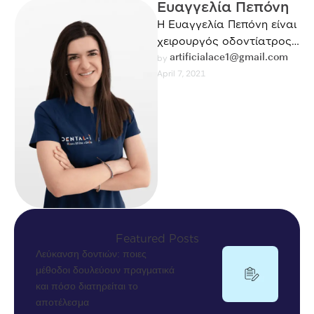
Ευαγγελία Πεπόνη
Η Ευαγγελία Πεπόνη είναι
χειρουργός οδοντίατρος
με εξειδίκευση στην
by 
artificialace1@gmail.com
April 7, 2021
εμφυτευματολογία και
ισχυρό κλινικό υπόβαθρο.
Συνδυάζει σύγχρονη
κατάρτιση στην …
Featured Posts
Λεύκανση δοντιών: ποιες
μέθοδοι δουλεύουν πραγματικά
και πόσο διατηρείται το
αποτέλεσμα