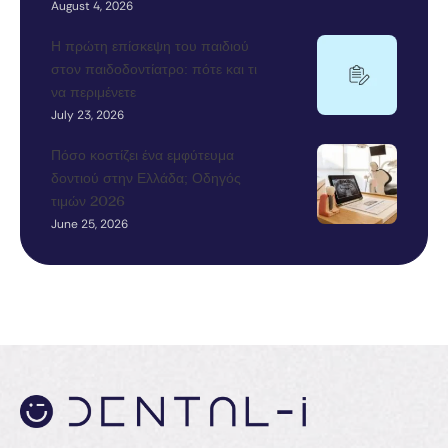
August 4, 2026
Η πρώτη επίσκεψη του παιδιού
στον παιδοδοντίατρο: πότε και τι
να περιμένετε
July 23, 2026
Πόσο κοστίζει ένα εμφύτευμα
δοντιού στην Ελλάδα; Οδηγός
τιμών 2026
June 25, 2026