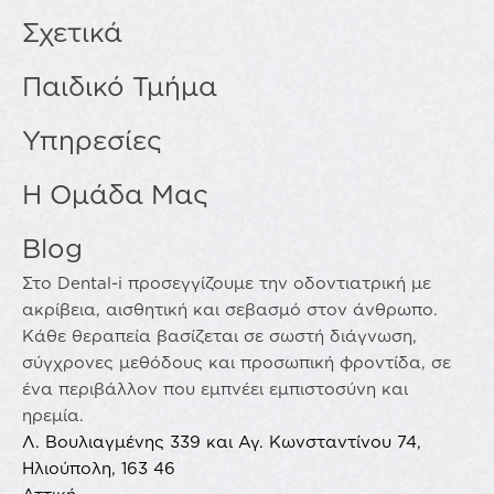
Σχετικά
Παιδικό Τμήμα
Υπηρεσίες
Η Ομάδα Μας
Blog
Στο Dental-i προσεγγίζουμε την οδοντιατρική με
ακρίβεια, αισθητική και σεβασμό στον άνθρωπο.
Κάθε θεραπεία βασίζεται σε σωστή διάγνωση,
σύγχρονες μεθόδους και προσωπική φροντίδα, σε
ένα περιβάλλον που εμπνέει εμπιστοσύνη και
ηρεμία.
Λ. Βουλιαγμένης 339 και Αγ. Κωνσταντίνου 74,
Ηλιούπολη, 163 46