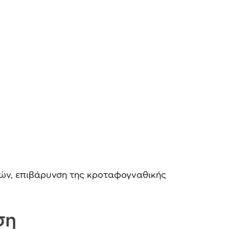
ών, επιβάρυνση της κροταφογναθικής
ση