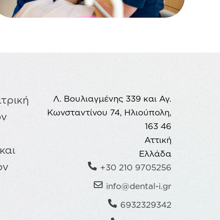
ατρική
Λ. Βουλιαγμένης 339 και Αγ.
Κωνσταντίνου 74, Ηλιούπολη,
ον
163 46
Αττική
και
Ελλάδα
ον
+30 210 9705256
info@dental-i.gr
6932329342